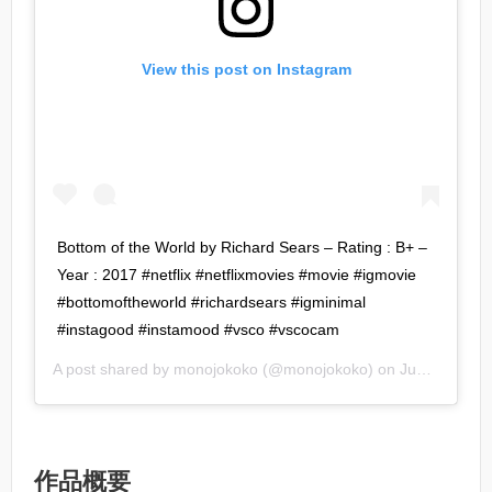
View this post on Instagram
Bottom​ of​ the​ World by​ Richard Sears – Ra​ting​ : B+ –
Year​ : 2017 #netflix #netflixmovies #movie​ #igmovie
#bottomoftheworld #richardsears #igminimal
#instagood #instamood #vsco #vscocam
A post shared by
monojokoko
(@monojokoko) on
Jun 30, 2020 at 5:41am PDT
作品概要