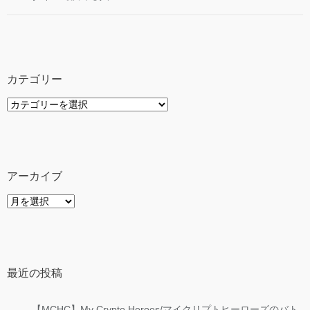
カテゴリー
カ
テ
ゴ
リ
ー
アーカイブ
ア
ー
カ
イ
ブ
最近の投稿
【MCHC】My Crypto Heroes/マイクリプトヒーローズのバト