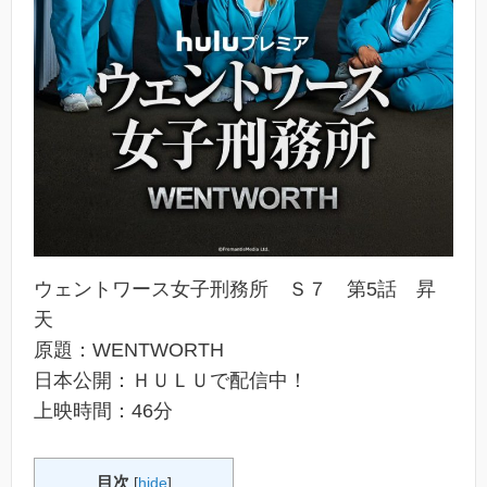
ウェントワース女子刑務所 Ｓ７ 第5話 昇
天
原題：WENTWORTH
日本公開：ＨＵＬＵで配信中！
上映時間：46分
目次
[
hide
]