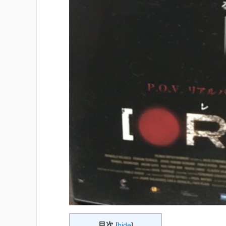
目次
[
hide
]