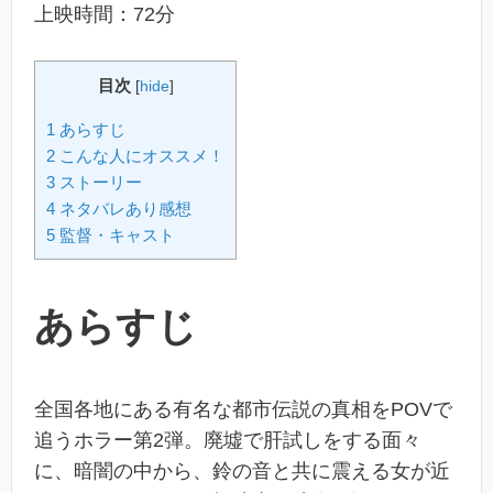
上映時間：72分
目次
[
hide
]
1 あらすじ
2 こんな人にオススメ！
3 ストーリー
4 ネタバレあり感想
5 監督・キャスト
あらすじ
全国各地にある有名な都市伝説の真相をPOVで
追うホラー第2弾。廃墟で肝試しをする面々
に、暗闇の中から、鈴の音と共に震える女が近