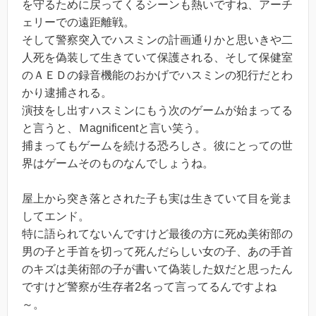
を守るために戻ってくるシーンも熱いですね、アーチ
ェリーでの遠距離戦。
そして警察突入でハスミンの計画通りかと思いきや二
人死を偽装して生きていて保護される、そして保健室
のＡＥＤの録音機能のおかげでハスミンの犯行だとわ
かり逮捕される。
演技をし出すハスミンにもう次のゲームが始まってる
と言うと、Ｍagnificentと言い笑う。
捕まってもゲームを続ける恐ろしさ。彼にとっての世
界はゲームそのものなんでしょうね。
屋上から突き落とされた子も実は生きていて目を覚ま
してエンド。
特に語られてないんですけど最後の方に死ぬ美術部の
男の子と手首を切って死んだらしい女の子、あの手首
のキズは美術部の子が書いて偽装した奴だと思ったん
ですけど警察が生存者2名って言ってるんですよね
～。