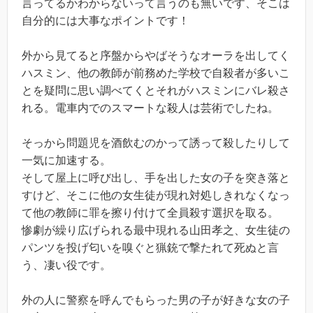
言ってるかわからないって言うのも無いです、そこは
自分的には大事なポイントです！
外から見てると序盤からやばそうなオーラを出してく
ハスミン、他の教師が前務めた学校で自殺者が多いこ
とを疑問に思い調べてくとそれがハスミンにバレ殺さ
れる。電車内でのスマートな殺人は芸術でしたね。
そっから問題児を酒飲むのかって誘って殺したりして
一気に加速する。
そして屋上に呼び出し、手を出した女の子を突き落と
すけど、そこに他の女生徒が現れ対処しきれなくなっ
て他の教師に罪を擦り付けて全員殺す選択を取る。
惨劇が繰り広げられる最中現れる山田孝之、女生徒の
パンツを投げ匂いを嗅ぐと猟銃で撃たれて死ぬと言
う、凄い役です。
外の人に警察を呼んでもらった男の子が好きな女の子