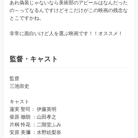
あれ偽装じゃないなら美術部のアピールはなんだった
の～ってなるんですけどそこだけがこの映画の残念な
とこですかね。
非常に面白いけど人を選ぶ映画です！！オススメ！
監督・キャスト
監督
三池崇史
キャスト
蓮実 聖司： 伊藤英明
柴原 徹朗 ：山田孝之
片桐 怜花 ：二階堂ふみ
安原 美彌 ：水野絵梨奈