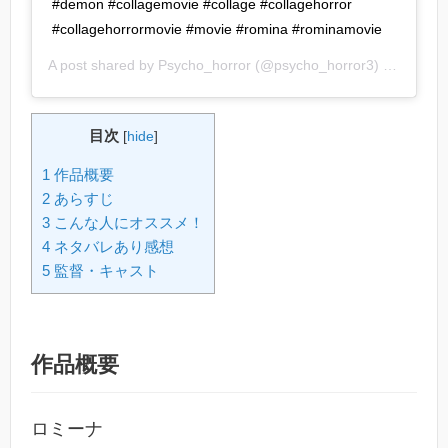
#demon #collagemovie #collage #collagehorror
#collagehorrormovie #movie #romina #rominamovie
A post shared by
Psycho_horror
(@psycho_horror3) on
Sep 16
目次
[
hide
]
1 作品概要
2 あらすじ
3 こんな人にオススメ！
4 ネタバレあり感想
5 監督・キャスト
作品概要
ロミーナ