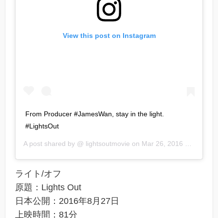
View this post on Instagram
From Producer #JamesWan, stay in the light.
#LightsOut
A post shared by @
lightsoutmovie
on
Mar 26, 2016 at 12:02pm PDT
ライト/オフ
原題：Lights Out
日本公開：2016年8月27日
上映時間：81分