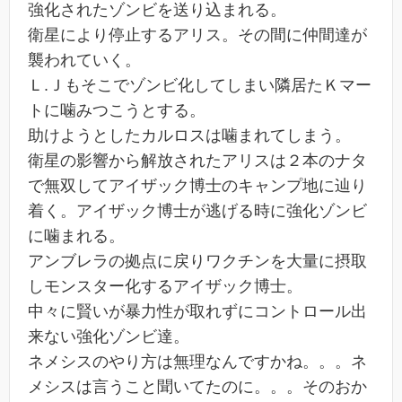
強化されたゾンビを送り込まれる。
衛星により停止するアリス。その間に仲間達が
襲われていく。
Ｌ.Ｊもそこでゾンビ化してしまい隣居たＫマー
トに噛みつこうとする。
助けようとしたカルロスは噛まれてしまう。
衛星の影響から解放されたアリスは２本のナタ
で無双してアイザック博士のキャンプ地に辿り
着く。アイザック博士が逃げる時に強化ゾンビ
に噛まれる。
アンブレラの拠点に戻りワクチンを大量に摂取
しモンスター化するアイザック博士。
中々に賢いが暴力性が取れずにコントロール出
来ない強化ゾンビ達。
ネメシスのやり方は無理なんですかね。。。ネ
メシスは言うこと聞いてたのに。。。そのおか