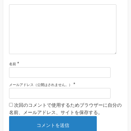
*
名前
*
メールアドレス（公開はされません。）
次回のコメントで使用するためブラウザーに自分の
名前、メールアドレス、サイトを保存する。