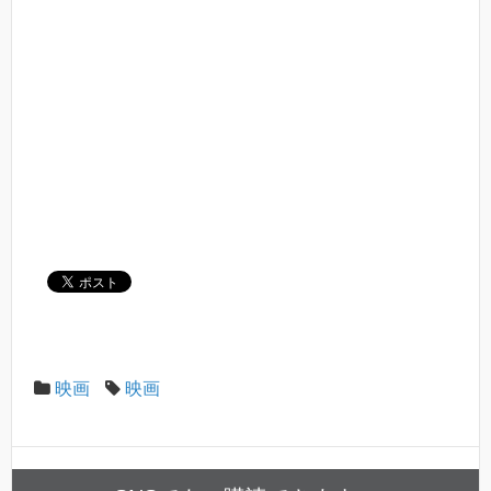
映画
映画