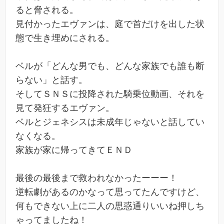
ると脅される。
見付かったエヴァンは、庭で首だけを出した状
態で生き埋めにされる。
ベルが「どんな男でも、どんな家族でも誰も断
らない」と話す。
そしてＳＮＳに投降された騎乗位動画、それを
見て発狂するエヴァン。
ベルとジェネシスは未成年じゃないと話してい
なくなる。
家族が家に帰ってきてＥＮＤ
最後の最後まで救われなかったーーー！
逆転劇があるのかなって思ってたんですけど、
何もできない上に二人の思惑通りいいね押しち
ゃってましたね！