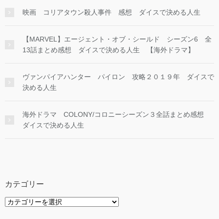
映画 コリアタウン殺人事件 感想 ダイスで決める人生
【MARVEL】エージェント・オブ・シールド シーズン6 全
13話まとめ感想 ダイスで決める人生 【海外ドラマ】
ヴァンパイアハンター パイロン 攻略２０１９年 ダイスで
決める人生
海外ドラマ COLONY/コロニーシーズン３全話まとめ感想
ダイスで決める人生
カテゴリー
カ
テ