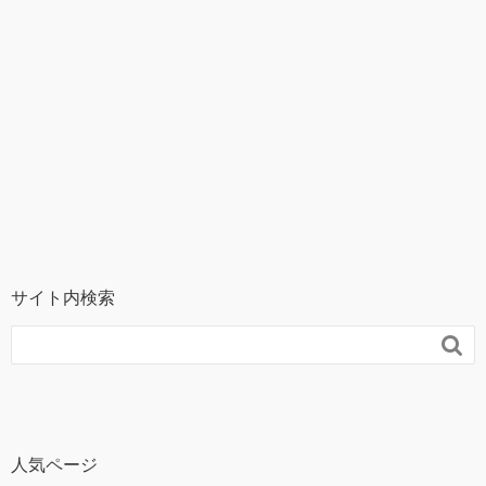
サイト内検索

人気ページ