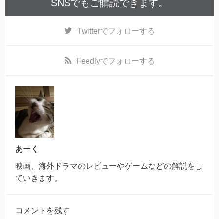
SNSでもご購読できます。
Twitter
でフォローする
Feedly
でフォローする
あーく
映画、海外ドラマのレビューやゲームなどの解説をし
ていきます。
コメントを残す