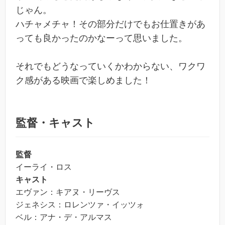
じゃん。
ハチャメチャ！その部分だけでもお仕置きがあ
っても良かったのかなーって思いました。
それでもどうなっていくかわからない、ワクワ
ク感がある映画で楽しめました！
監督・キャスト
監督
イーライ・ロス
キャスト
エヴァン：キアヌ・リーヴス
ジェネシス：ロレンツァ・イッツォ
ベル：アナ・デ・アルマス