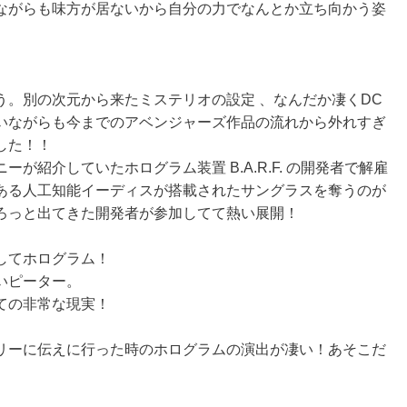
ながらも味方が居ないから自分の力でなんとか立ち向かう姿
う。別の次元から来たミステリオの設定 、なんだか凄くDC
いながらも今までのアベンジャーズ作品の流れから外れすぎ
した！！
が紹介していたホログラム装置 B.A.R.F. の開発者で解雇
ある人工知能イーディスが搭載されたサングラスを奪うのが
ろっと出てきた開発者が参加してて熱い展開！
してホログラム！
いピーター。
ての非常な現実！
リーに伝えに行った時のホログラムの演出が凄い！あそこだ