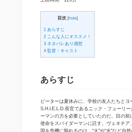
目次
[
hide
]
1 あらすじ
2 こんな人にオススメ！
3 ネタバレあり感想
4 監督・キャスト
あらすじ
ピーターは夏休みに、学校の友人たちとヨ
S.H.I.E.L.D.長官であるニック・フ
ーマンの力を必要としていたのだ。目の前
使命をスパイダーマンに託す。ヴェネチア
国を危機に陥れるのは、“火”や“水”など