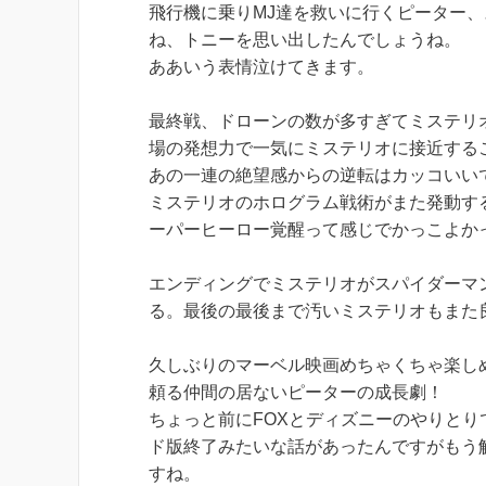
飛行機に乗りMJ達を救いに行くピーター
ね、トニーを思い出したんでしょうね。
ああいう表情泣けてきます。
最終戦、ドローンの数が多すぎてミステリ
場の発想力で一気にミステリオに接近する
あの一連の絶望感からの逆転はカッコいい
ミステリオのホログラム戦術がまた発動す
ーパーヒーロー覚醒って感じでかっこよか
エンディングでミステリオがスパイダーマ
る。最後の最後まで汚いミステリオもまた
久しぶりのマーベル映画めちゃくちゃ楽し
頼る仲間の居ないピーターの成長劇！
ちょっと前にFOXとディズニーのやりと
ド版終了みたいな話があったんですがもう
すね。