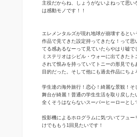
主役だからね、しょうがないよねって思い
は感動モノです！！
エレメンタルズが現れ地球が崩壊するとい
作品で見てきた設定持ってきたな！って思
てる感あるなーって見ていたらやはり嘘で
ミステリオはシビル・ウォーに出てきたトニー
されて恨みを持っていてトニーの形見でも
目的だった。そして他にも過去作品にちょ
学生達の海外旅行！恋心！綺麗な景観！そ
舞台が綺麗！普通の学生生活を取り戻した
全くそうはならないスーパーヒーローとし
投影機によるホログラムに気づいてフュー
けでももう1回見たいです！