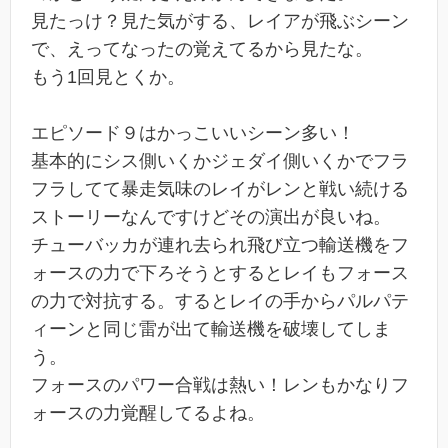
見たっけ？見た気がする、レイアが飛ぶシーン
で、えってなったの覚えてるから見たな。
もう1回見とくか。
エピソード９はかっこいいシーン多い！
基本的にシス側いくかジェダイ側いくかでフラ
フラしてて暴走気味のレイがレンと戦い続ける
ストーリーなんですけどその演出が良いね。
チューバッカが連れ去られ飛び立つ輸送機をフ
ォースの力で下ろそうとするとレイもフォース
の力で対抗する。するとレイの手からパルパテ
ィーンと同じ雷が出て輸送機を破壊してしま
う。
フォースのパワー合戦は熱い！レンもかなりフ
ォースの力覚醒してるよね。