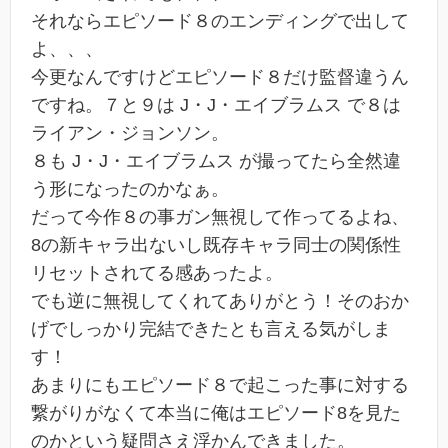
それならエピソード８のエンディングで出して
よ、、、
今更なんですけどエピソード８だけ監督違うん
ですね。７と９は J・J・エイブラムス で８は
ライアン・ジョンソン。
８も J・J・エイブラムス が撮ってたら全然違
う形になったのかなぁ。
だって今作８の事ガン無視して作ってるよね、
8の新キャラ出ないし既存キャラ同士の関係性
リセットされてる感あったよ。
でも逆に無視してくれてありがとう！そのおか
げでしっかり完結できたとも言える気がしま
す！
あまりにもエピソード８で起こった事に対する
繋がりがなくて本当に俺はエピソード8を見た
のかという疑問さえ浮かんできました。