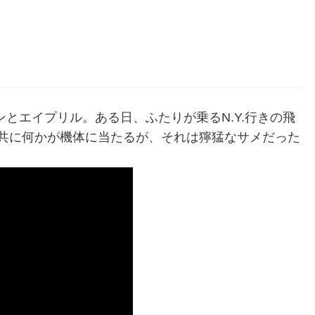
ンとエイプリル。ある日、ふたりが乗るN.Y.行きの飛
共に何かが機体に当たるが、それは獰猛なサメだった