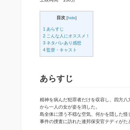
目次
[
hide
]
1 あらすじ
2 こんな人にオススメ！
3 ネタバレあり感想
4 監督・キャスト
あらすじ
精神を病んだ犯罪者だけを収容し、四方八方
から一人の女が姿を消した。
島全体に漂う不穏な空気、何かを隠した怪
事件の捜査に訪れた連邦保安官テディがたど