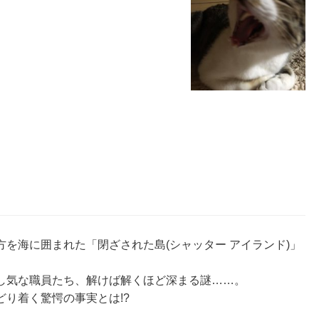
を海に囲まれた「閉ざされた島(シャッター アイランド)」
し気な職員たち、解けば解くほど深まる謎……。
り着く驚愕の事実とは!?