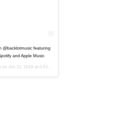
 @backlotmusic featuring
Spotify and Apple Music.
) on
Jun 11, 2018 at 6:51pm PDT