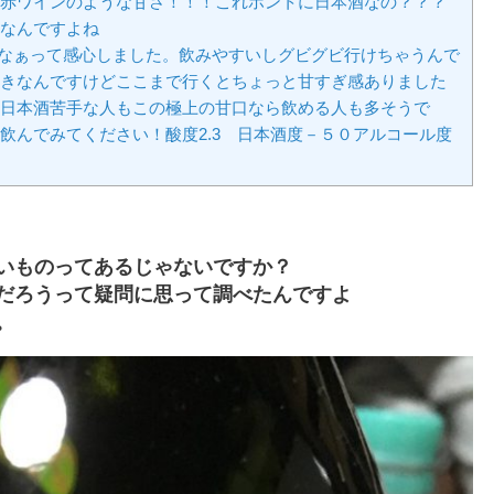
赤ワインのような甘さ！！！これホントに日本酒なの？？？
なんですよね
だなぁって感心しました。飲みやすいしグビグビ行けちゃうんで
きなんですけどここまで行くとちょっと甘すぎ感ありました
日本酒苦手な人もこの極上の甘口なら飲める人も多そうで
飲んでみてください！酸度2.3 日本酒度－５０アルコール度
いものってあるじゃないですか？
だろうって疑問に思って調べたんですよ
。