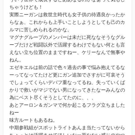
ちゃうけども！
実際ニーガンは救世主時代も女子供の待遇良かったか
らなぁ、これからも上手いことしようとしても己のカ
ルマに苦しめられるのかな。
マグナグループのメンバーは未だに死ななそうなグル
ープだけど戦闘以外で活躍するわけでもない何とも言
えない立ち位置のままですねー、ケリーなんで無事や
ねん。
エゼキエルは前の話で色々過去の事で悩み抱えてるな
ーってなってたけど更にガン追加でさすがに可哀そう
でしょってくらいデバフ重なってるね、失っていくば
かりで救いがマジでない男になってきたなーみんなの
為にベスト尽くそうとしてたのに、、、
あとアーロン＆ガンマで何か起こるフラグ立ちました
ねー
味方ルートもあるね。
中期参戦組がスポットライトあんま当たってないから