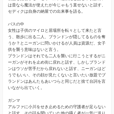
は昔なら魔法が使えたが今じゃもう直せないと話す、
セディクは自身の納屋での出来事を語る。
バスの中
女性は子供のマイロと居場所を転々として来たと言
う、散歩に出る二人、ブランドンが隠してるものを奪
うか？とニーガンに問いかけるが人員は資源だ、女子
供を襲う意味はないと言う。
ブランドンはそれでも二人を襲いに行こうとするがニ
ーガンがそれを止め街に戻れと話す、しかしブランド
ンはウソが苦手だから戻れないと話す、ニーガンはど
うでもいい、その顔が見たくないと言いたい放題でブ
ランドンはあんたもあいつらと同じだと捨て台詞を言
いながら出ていく。
ガンマ
アルファに小川をせき止めるための守護者が足らない
と話す、その話を聞いていた他の囁く者が一気に送り