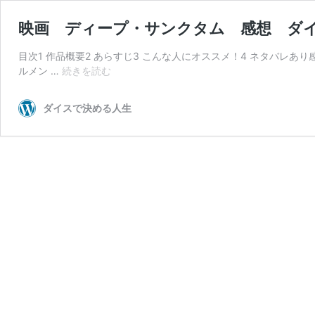
映画 ディープ・サンクタム 感想 ダ
目次1 作品概要2 あらすじ3 こんな人にオススメ！4 ネタバレあり感
映
ルメン …
続きを読む
画
デ
ダイスで決める人生
ィ
ー
プ・
サ
ン
ク
タ
ム
感
想
ダ
イ
ス
で